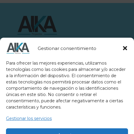
Gestionar consentimiento
Para ofrecer las mejores experiencias, utilizamos
tecnologías como las cookies para almacenar y/o acceder
a la información del dispositivo. El consentimiento de
estas tecnologías nos permitirá procesar datos como el
comportamiento de navegación o las identificaciones
Somos una consultora técnica especializada en
únicas en este sitio. No consentir o retirar el
materia de Autoprotección Corporativa. Su
consentimiento, puede afectar negativamente a ciertas
actividad profesional es llevada a cabo por
características y funciones.
técnicos competentes y colegiados al efecto.
Gestionar los servicios